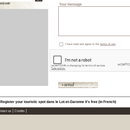
ostcode
Your message
I have read and agree to the
terms of use
Register your touristic spot dans le Lot-et-Garonne it's free (in French)
ntact us
Credits