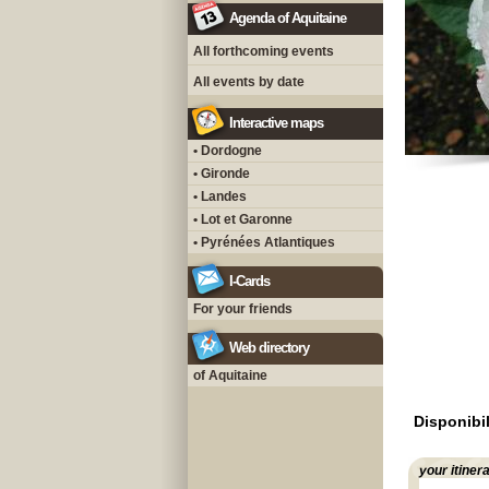
Agenda of Aquitaine
All forthcoming events
All events by date
Interactive maps
• Dordogne
• Gironde
• Landes
• Lot et Garonne
• Pyrénées Atlantiques
I-Cards
For your friends
Web directory
of Aquitaine
Disponibil
your itiner