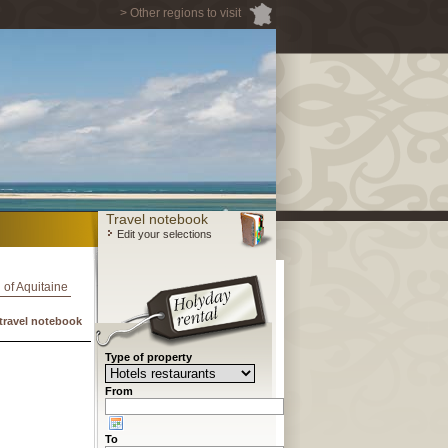
> Other regions to visit
Travel notebook
Edit your selections
l of Aquitaine
travel notebook
Type of property
From
To