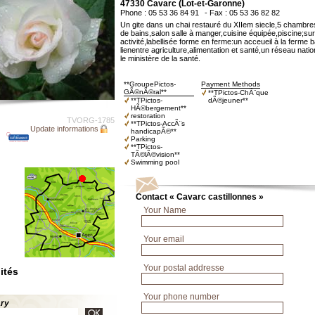
47330 Cavarc (Lot-et-Garonne)
Phone : 05 53 36 84 91
- Fax : 05 53 36 82 82
Un gite dans un chai restauré du XIIem siecle,5 chambres
de bains,salon salle à manger,cuisine équipée,piscine;su
activité,labellisée forme en ferme:un acceueil à la ferme 
lienentre agriculture,alimentation et santé,un réseau nati
le ministère de la santé.
**GroupePictos-
Payment Methods
GÃ©nÃ©ral**
**TPictos-ChÃ¨que
**TPictos-
dÃ©jeuner**
HÃ©bergement**
restoration
TVORG-1785
**TPictos-AccÃ¨s
Update informations
handicapÃ©**
Parking
**TPictos-
TÃ©lÃ©vision**
Swimming pool
Contact « Cavarc castillonnes »
Your Name
Your email
Your postal addresse
ités
Your phone number
ary