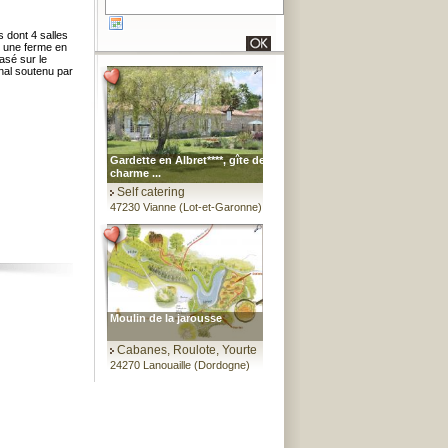
 dont 4 salles
r une ferme en
basé sur le
onal soutenu par
Gardette en Albret****, gîte de
charme ...
Self catering
47230 Vianne (Lot-et-Garonne)
Moulin de la jarousse
Cabanes, Roulote, Yourte
24270 Lanouaille (Dordogne)