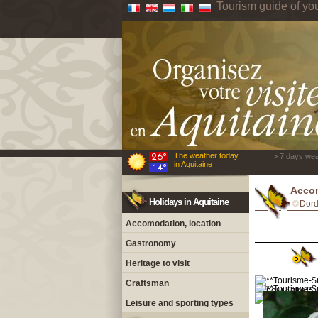
Tourism guide of yo
The weather today
> 7 days wea
in Aquitaine
Accom
Holidays in Aquitaine
Dor
Accomodation, location
Gastronomy
Heritage to visit
Craftsman
Leisure and sporting types