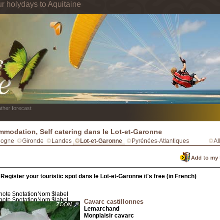
ur holydays to Aquitaine
ther forecast
modation, Self catering dans le Lot-et-Garonne
dogne
Gironde
Landes
Lot-et-Garonne
Pyrénées-Atlantiques
Al
Add to my 
Register your touristic spot dans le Lot-et-Garonne it's free (in French)
Cavarc castillonnes
Lemarchand
Monplaisir cavarc