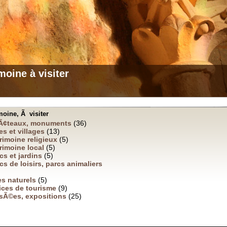
moine à visiter
moine, Ã visiter
Ã¢teaux, monuments
(36)
les et villages
(13)
rimoine religieux
(5)
rimoine local
(5)
cs et jardins
(5)
cs de loisirs, parcs animaliers
es naturels
(5)
ices de tourisme
(9)
sÃ©es, expositions
(25)