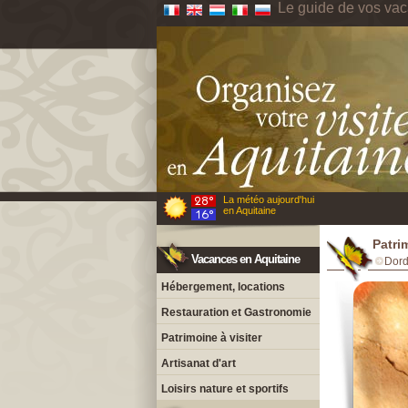
Le guide de vos vac
La météo aujourd'hui
en Aquitaine
Patri
Vacances en Aquitaine
Dor
Hébergement, locations
Restauration et Gastronomie
Patrimoine à visiter
Artisanat d'art
Loisirs nature et sportifs