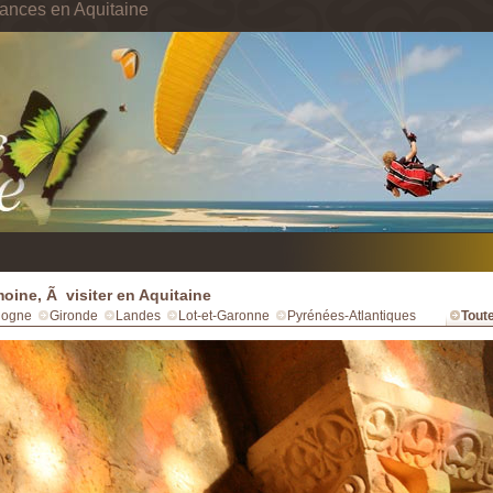
ances en Aquitaine
moine, Ã visiter en Aquitaine
dogne
Gironde
Landes
Lot-et-Garonne
Pyrénées-Atlantiques
Toute