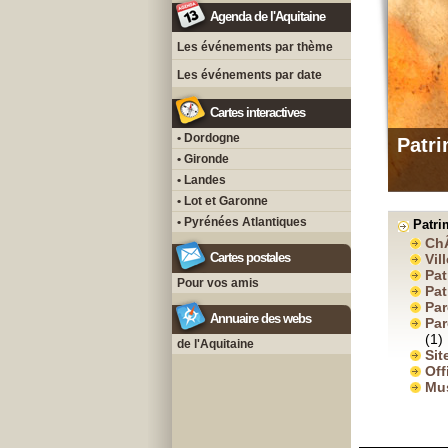
Agenda de l'Aquitaine
Les événements par thème
Les événements par date
Cartes interactives
• Dordogne
Patri
• Gironde
• Landes
• Lot et Garonne
• Pyrénées Atlantiques
Patri
Ch
Cartes postales
Vil
Pat
Pour vos amis
Pat
Par
Annuaire des webs
Par
(1)
de l'Aquitaine
Sit
Off
Mu