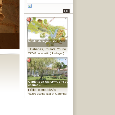
Moulin de la jarousse
Cabanes, Roulote, Yourte
24270 Lanouaille (Dordogne)
Gardette en Albret****, gîte de
charme ...
Gites et meublÃ©s
47230 Vianne (Lot-et-Garonne)