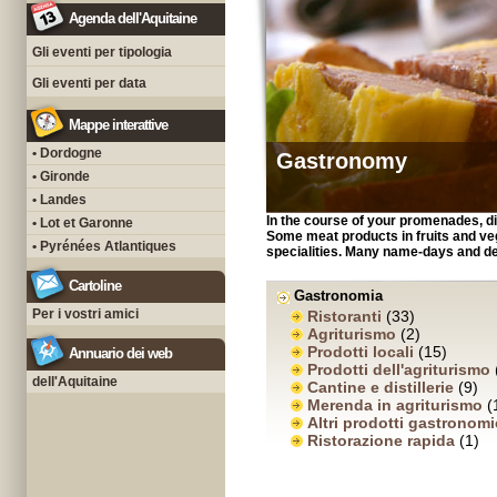
Agenda dell'Aquitaine
Gli eventi per tipologia
Gli eventi per data
Mappe interattive
• Dordogne
Gastronomy
• Gironde
• Landes
In the course of your promenades, di
• Lot et Garonne
Some meat products in fruits and veg
• Pyrénées Atlantiques
specialities. Many name-days and d
Cartoline
Gastronomia
Per i vostri amici
Ristoranti
(33)
Agriturismo
(2)
Prodotti locali
(15)
Annuario dei web
Prodotti dell'agriturismo
dell'Aquitaine
Cantine e distillerie
(9)
Merenda in agriturismo
(
Altri prodotti gastronomi
Ristorazione rapida
(1)