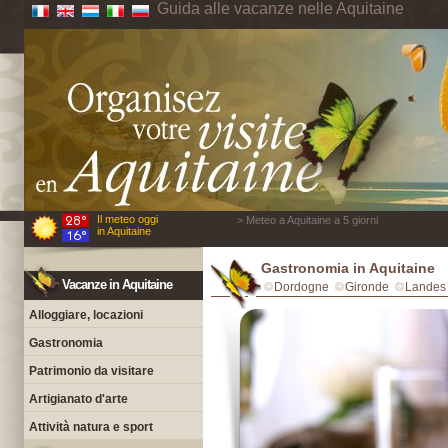
Guida alle vacanze nelle Aquitaine
Il meteo oggi
> Meteo a Aquitaine a 5 giorni
in Aquitaine
Gastronomia in Aquitaine
Vacanze in Aquitaine
Dordogne
Gironde
Landes
Alloggiare, locazioni
Gastronomia
Patrimonio da visitare
Artigianato d'arte
Attività natura e sport