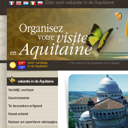
Gids voor vakantie in de Aquitaine
weer vandaag
> Het weer in de Aquitaine tot 5 dagen
in de Aquitaine
vakantie in de Aquitaine
Verblijf, verhuur
Gastronomie
Te bezoeken erfgoed
Hand arbeid
Natuur en sportieve uitstapjes