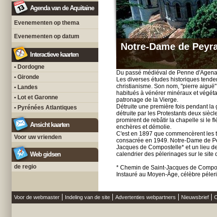
Agenda van de Aquitaine
Evenementen op thema
Evenementen op datum
Notre-Dame de Peyr
Interactieve kaarten
• Dordogne
Du passé médiéval de Penne d'Agenais,
• Gironde
Les diverses études historiques tende
christianisme. Son nom, "pierre aiguë" 
• Landes
habitués à vénérer minéraux et végétaux
• Lot et Garonne
patronage de la Vierge.
Détruite une première fois pendant la 
• Pyrénées Atlantiques
détruite par les Protestants deux siècle
promirent de rebâtir la chapelle si le fl
Ansicht kaarten
enchères et démolie.
C'est en 1897 que commencèrent les tra
Voor uw vrienden
consacrée en 1949. Notre-Dame de Pey
Jacques de Compostelle* et un lieu d
Web gidsen
calendrier des pèlerinages sur le site
de regio
* Chemin de Saint-Jacques de Compo
Instauré au Moyen-Âge, célèbre péleri
Voor de webmaster
Indeling van de site
Advertenties webpartners
Nieuwsbrief
O