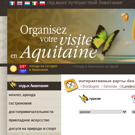
гид моих путешествий Аквитания
погода на сегодня
> погода в Аквитания на 5дней
в Аквитания
интерактивные карты des 
отдых Аквитания
Dordogne
Gironde
Landes
ночлег, аренда
туризм
гастрономия
достопримечательности
прикладное искусство
досуги на природе и спорт