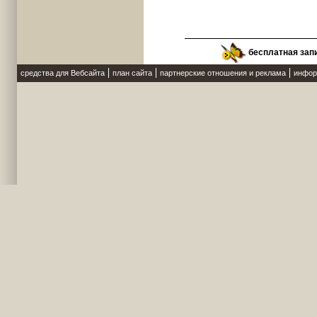
бесплатная зап
средства для Вебсайта
план сайта
партнерские отношения и реклама
инфор