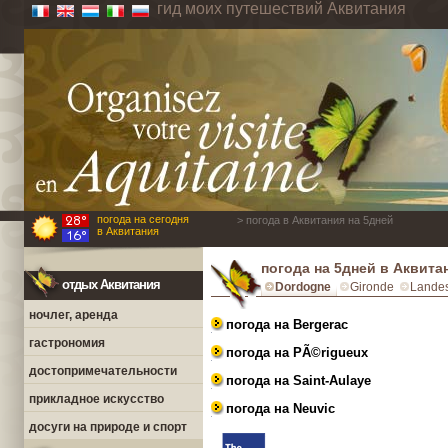
гид моих путешествий Аквитания
погода на сегодня
> погода в Аквитания на 5дней
в Аквитания
погода на 5дней в Аквита
отдых Аквитания
Dordogne
Gironde
Lande
ночлег, аренда
погода на Bergerac
гастрономия
погода на PÃ©rigueux
достопримечательности
погода на Saint-Aulaye
прикладное искусство
погода на Neuvic
досуги на природе и спорт