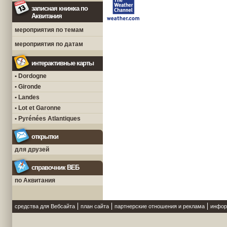
записная книжка по
Аквитания
мероприятия по темам
мероприятия по датам
интерактивные карты
• Dordogne
• Gironde
• Landes
• Lot et Garonne
• Pyrénées Atlantiques
открытки
для друзей
справочник ВЕБ
по Аквитания
средства для Вебсайта
план сайта
партнерские отношения и реклама
инфор