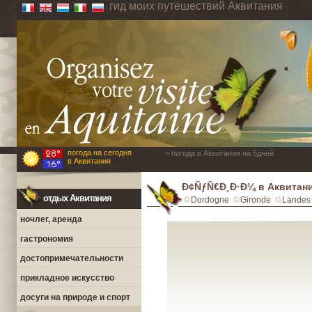
гид моих путешествий Аквитания
погода на сегодня
> погода в Аквитания на 5дней
в Аквитания
Ð¢ÑƒÑ€Ð¸Ð·Ð¼ в Аквитан
отдых Аквитания
Dordogne
Gironde
Landes
ночлег, аренда
гастрономия
достопримечательности
прикладное искусство
досуги на природе и спорт