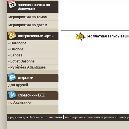
записная книжка по
Аквитания
мероприятия по темам
мероприятия по датам
интерактивные карты
бесплатная запись ваш
• Dordogne
• Gironde
• Landes
• Lot et Garonne
• Pyrénées Atlantiques
открытки
для друзей
справочник ВЕБ
по Аквитания
средства для Вебсайта
план сайта
партнерские отношения и реклама
инфор