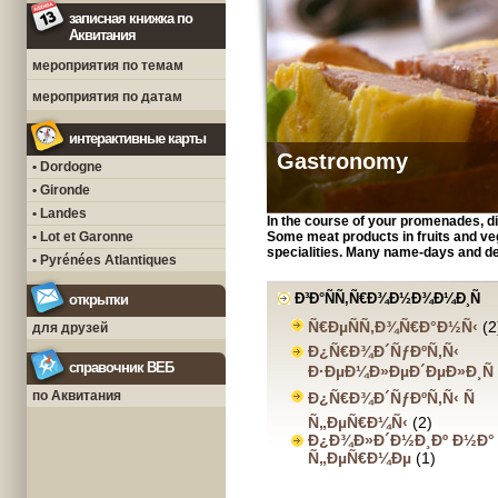
записная книжка по
Аквитания
мероприятия по темам
мероприятия по датам
интерактивные карты
Gastronomy
• Dordogne
• Gironde
• Landes
In the course of your promenades, di
• Lot et Garonne
Some meat products in fruits and veg
specialities. Many name-days and d
• Pyrénées Atlantiques
Ð³Ð°ÑÑ‚Ñ€Ð¾Ð½Ð¾Ð¼Ð¸Ñ
открытки
Ñ€ÐµÑÑ‚Ð¾Ñ€Ð°Ð½Ñ‹
(2
для друзей
Ð¿Ñ€Ð¾Ð´ÑƒÐºÑ‚Ñ‹
справочник ВЕБ
Ð·ÐµÐ¼Ð»ÐµÐ´ÐµÐ»Ð¸Ñ
по Аквитания
Ð¿Ñ€Ð¾Ð´ÑƒÐºÑ‚Ñ‹ Ñ
Ñ„ÐµÑ€Ð¼Ñ‹
(2)
Ð¿Ð¾Ð»Ð´Ð½Ð¸Ðº Ð½Ð°
Ñ„ÐµÑ€Ð¼Ðµ
(1)