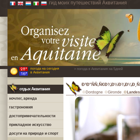
гид моих путешествий Аквитания
погода на сегодня
> погода в Аквитания на 5дней
в Аквитания
Ð³Ð°ÑÑ‚Ñ€Ð¾Ð½Ð¾Ð¼Ð¸Ñ
отдых Аквитания
Dordogne
Gironde
Landes
ночлег, аренда
гастрономия
достопримечательности
прикладное искусство
досуги на природе и спорт