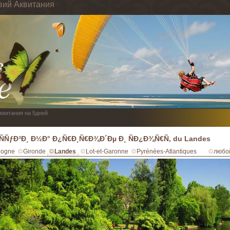
вий Аквитания
Аквитания на 5дней
ÑÑƒÐ³Ð¸ Ð½Ð° Ð¿Ñ€Ð¸Ñ€Ð¾Ð´Ðµ Ð¸ ÑÐ¿Ð¾Ñ€Ñ‚ du Landes
dogne
Gironde
Landes
Lot-et-Garonne
Pyrénées-Atlantiques
любо