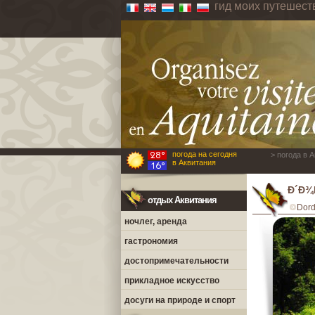
гид моих путешест
погода на сегодня
> погода в 
в Аквитания
Ð´Ð¾
отдых Аквитания
Dor
ночлег, аренда
гастрономия
достопримечательности
прикладное искусство
досуги на природе и спорт