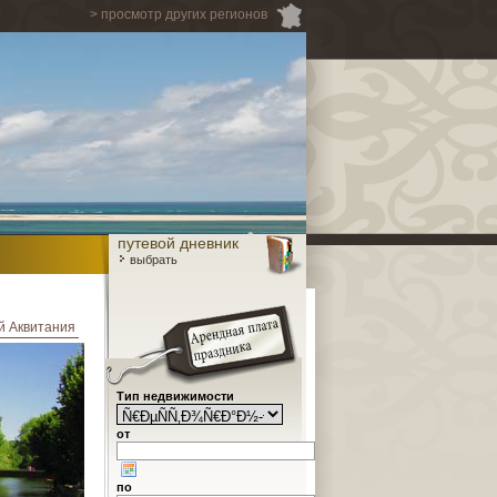
> просмотр других регионов
путевой дневник
выбрать
й Аквитания
Тип недвижимости
от
по