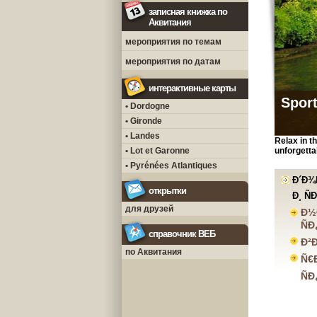
записная книжка по
Аквитания
мероприятия по темам
мероприятия по датам
интерактивные карты
Sport
• Dordogne
• Gironde
• Landes
Relax in t
• Lot et Garonne
unforgetta
• Pyrénées Atlantiques
Ð´Ð¾
открытки
Ð¸ Ñ
для друзей
Ð½
Ñ
справочник ВЕБ
Ð²
по Аквитания
Ñ€
Ñ