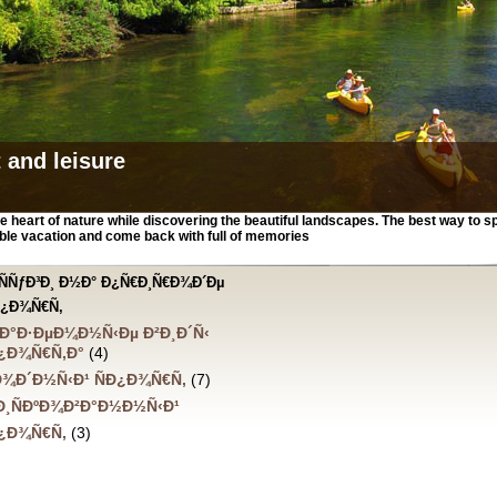
 and leisure
he heart of nature while discovering the beautiful landscapes. The best way to 
ble vacation and come back with full of memories
ÑÑƒÐ³Ð¸ Ð½Ð° Ð¿Ñ€Ð¸Ñ€Ð¾Ð´Ðµ
Ð¿Ð¾Ñ€Ñ‚
Ð°Ð·ÐµÐ¼Ð½Ñ‹Ðµ Ð²Ð¸Ð´Ñ‹
Ð¿Ð¾Ñ€Ñ‚Ð°
(4)
Ð¾Ð´Ð½Ñ‹Ð¹ ÑÐ¿Ð¾Ñ€Ñ‚
(7)
Ð¸ÑÐºÐ¾Ð²Ð°Ð½Ð½Ñ‹Ð¹
Ð¿Ð¾Ñ€Ñ‚
(3)