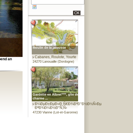
Moulin de la jarousse
Cabanes, Roulote, Yourte
spend an
24270 Lanouaille (Dordogne)
Gardette en Albret****, gîte de
charme ...
Ð¼ÐµÐ±ÐµÐ»Ð¸Ñ€Ð¾Ð²Ð°Ð½Ð½Ñ‹Ðµ
ÐºÐ¾Ð¼Ð½Ð°Ñ‚Ñ‹
47230 Vianne (Lot-et-Garonne)