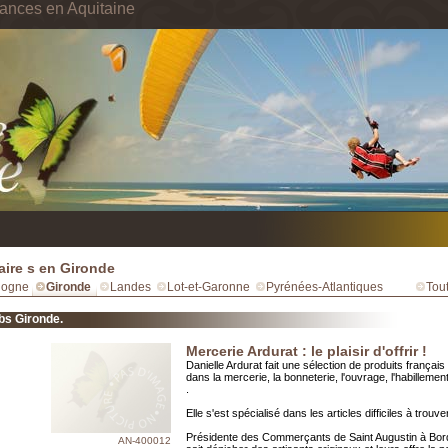
ances en Aquitaine
ire s en Gironde
dogne
Gironde
Landes
Lot-et-Garonne
Pyrénées-Atlantiques
Tout
bs Gironde.
Mercerie Ardurat : le plaisir d'offrir !
Danielle Ardurat fait une sélection de produits français
dans la mercerie, la bonneterie, l'ouvrage, l'habillement
.
Elle s'est spécialisé dans les articles difficiles à trouver
Présidente des Commerçants de Saint Augustin à Bord
AN-400012