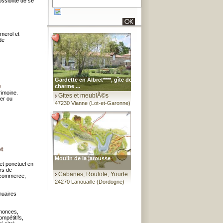
ossibilité de se
omerol et
de
Gardette en Albret****, gîte de
e
charme ...
rimoine.
Gites et meublÃ©s
er ou
47230 Vianne (Lot-et-Garonne)
t
Moulin de la jarousse
 et ponctuel en
rs de
Cabanes, Roulote, Yourte
le commerce,
24270 Lanouaille (Dordogne)
nuaires
nnonces,
ompétitifs,