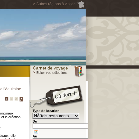
> Autres régions à visiter
Carnet de voyage
Editer vos sélections
e l'Aquitaine
1
2
3
Type de location
 originaux
 et la création
Du
.
eaux, elle
Au