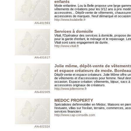
enfants
Mode enfantine. Lou la Belle propose une large gamm
vêtements de créations pour les 0/12 ans à prix modér
accessoires... Dépôt-vente de vêtements, chaussures
accessoires de marques. Neuf démarqué et occasion
http://www.loulabelle.fr
AN-401593
Services à domicile
Vitali, l'Opérateur des services à domicile, propose de
pour la garde d'enfant, le ménage et le repassage. Le
Vitali sont sans engagement de durée.
http://www.vitali.fr
AN-401617
Jolie môme, dépôt-vente de vêtements
et espace créateurs de mode. Bordea
Dépôt-vente et espace créateurs. Jolie Môme offre un
de vêtements et d'accessoires pour femme. Neuf des
occasion. Espace création: vêtements, bijoux, sacs à
accessoires originaux de créateurs.
http://www.joliemome.fr
AN-402305
MEDOC PROPERTY
Spécialistes del'immobilier en Médoc. Maisons en pier
l'estuaire, villas sur l'océan, terrains, commerces, as
services financiers
http://www.cap-conseils.com
AN-402324