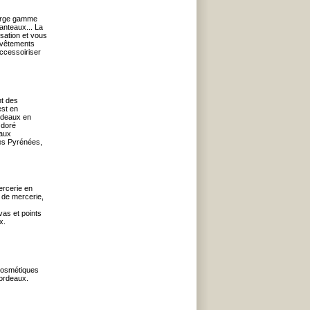
large gamme
manteaux... La
isation et vous
s vêtements
ccessoiriser
nt des
est en
ordeaux en
 doré
eaux
des Pyrénées,
ercerie en
 de mercerie,
as et points
x.
cosmétiques
 Bordeaux.