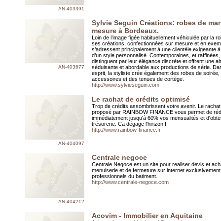
AN-403391
Sylvie Seguin Créations: robes de mar
mesure à Bordeaux.
Loin de l’image figée habituellement véhiculée par la r
ses créations, confectionnées sur mesure et en exemp
s’adressent principalement à une clientèle exigeante à
d’un style personnalisé. Contemporaines, et raffinées, 
distinguent par leur élégance discrète et offrent une al
AN-403677
séduisante et abordable aux productions de série. D
esprit, la styliste crée également des robes de soirée,
accessoires et des tenues de cortège.
http://www.sylvieseguin.com
Le rachat de crédits optimisé
Trop de crédits assombrissent votre avenir. Le rachat
proposé par RAINBOW FINANCE vous permet de réd
immédiatement jusqu'à 60% vos mensualités et d'obten
trésorerie. Ca dégage l'hirizon !
http://www.rainbow-finance.fr
AN-404097
Centrale negoce
Centrale Negoce est un site pour realiser devis et ach
menuiserie et de fermeture sur internet exclusivemen
professionnels du batiment.
http://www.centrale-negoce.com
AN-404212
Acovim - Immobilier en Aquitaine