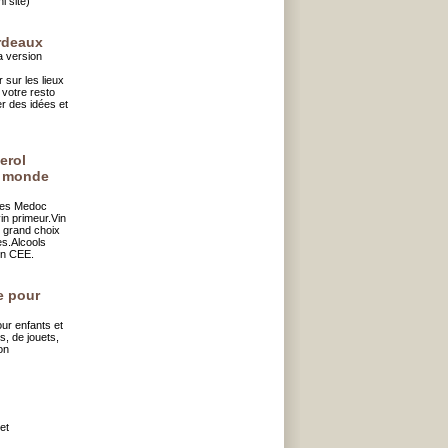
i site)
rdeaux
a version
 sur les lieux
 votre resto
er des idées et
erol
 monde
ves Medoc
n primeur.Vin
 grand choix
es.Alcools
on CEE.
e pour
ur enfants et
, de jouets,
on
et