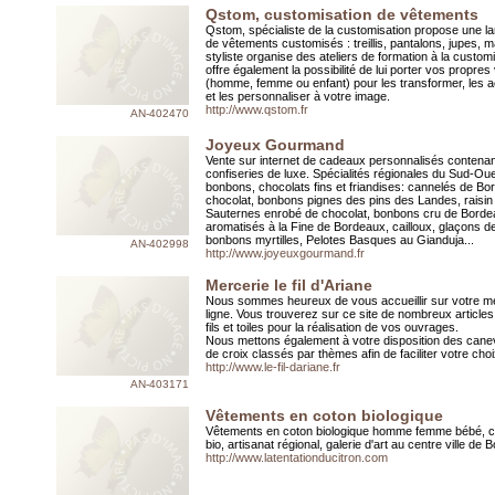
Qstom, customisation de vêtements
Qstom, spécialiste de la customisation propose une 
de vêtements customisés : treillis, pantalons, jupes, 
styliste organise des ateliers de formation à la custom
offre également la possibilité de lui porter vos propre
(homme, femme ou enfant) pour les transformer, les a
et les personnaliser à votre image.
http://www.qstom.fr
AN-402470
Joyeux Gourmand
Vente sur internet de cadeaux personnalisés contena
confiseries de luxe. Spécialités régionales du Sud-Ou
bonbons, chocolats fins et friandises: cannelés de B
chocolat, bonbons pignes des pins des Landes, raisin
Sauternes enrobé de chocolat, bonbons cru de Bord
aromatisés à la Fine de Bordeaux, cailloux, glaçons 
bonbons myrtilles, Pelotes Basques au Gianduja...
AN-402998
http://www.joyeuxgourmand.fr
Mercerie le fil d'Ariane
Nous sommes heureux de vous accueillir sur votre m
ligne. Vous trouverez sur ce site de nombreux articles
fils et toiles pour la réalisation de vos ouvrages.
Nous mettons également à votre disposition des canev
de croix classés par thèmes afin de faciliter votre choi
http://www.le-fil-dariane.fr
AN-403171
Vêtements en coton biologique
Vêtements en coton biologique homme femme bébé, 
bio, artisanat régional, galerie d'art au centre ville de
http://www.latentationducitron.com