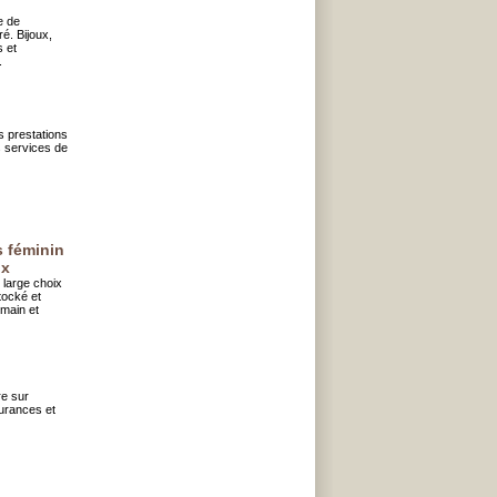
e de
é. Bijoux,
 et
.
s prestations
s services de
 féminin
ux
 large choix
tocké et
 main et
re sur
surances et