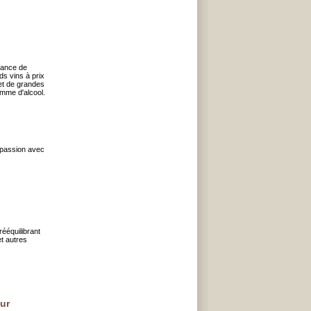
tance de
ds vins à prix
et de grandes
mme d'alcool.
 passion avec
ééquilibrant
t autres
our