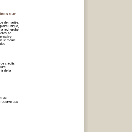
iées sur
obe de mariée,
laire unique,
 la recherche
elles se
ternative
ans le même
 des
 de crédits
uire
ir de la
at de
t reserve aux