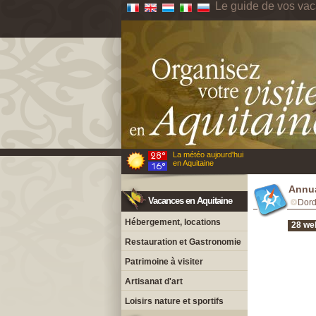
Le guide de vos vac
La météo aujourd'hui
en Aquitaine
Annua
Vacances en Aquitaine
Dor
Hébergement, locations
28 we
Restauration et Gastronomie
Patrimoine à visiter
Artisanat d'art
Loisirs nature et sportifs