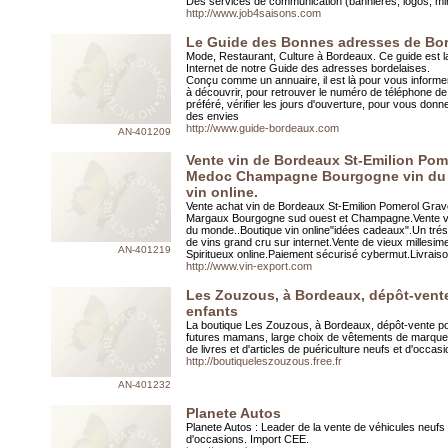
Des services de communication (bannières, logos, min
http://www.job4saisons.com
Le Guide des Bonnes adresses de Bo
Mode, Restaurant, Culture à Bordeaux. Ce guide est l
Internet de notre Guide des adresses bordelaises.
Conçu comme un annuaire, il est là pour vous informer
à découvrir, pour retrouver le numéro de téléphone de
préféré, vérifier les jours d'ouverture, pour vous donn
des envies
http://www.guide-bordeaux.com
AN-401209
Vente vin de Bordeaux St-Emilion Pom
Medoc Champagne Bourgogne vin du
vin online.
Vente achat vin de Bordeaux St-Emilion Pomerol Gra
Margaux Bourgogne sud ouest et Champagne.Vente vi
du monde..Boutique vin online"idées cadeaux".Un trés
de vins grand cru sur internet.Vente de vieux millesim
AN-401219
Spiritueux online.Paiement sécurisé cybermut.Livrais
http://www.vin-export.com
Les Zouzous, à Bordeaux, dépôt-vent
enfants
La boutique Les Zouzous, à Bordeaux, dépôt-vente po
futures mamans, large choix de vêtements de marques
de livres et d'articles de puériculture neufs et d'occasi
http://boutiqueleszouzous.free.fr
AN-401232
Planete Autos
Planete Autos : Leader de la vente de véhicules neufs 
d'occasions. Import CEE.