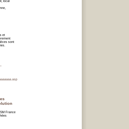
, local
nne,
s et
ièrement
pièces sont
ies.
.
aaaaaaaa.asp
tes
olution
 TSM France
chées