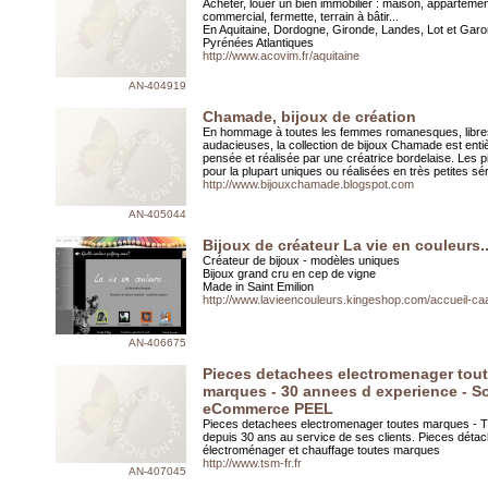
Acheter, louer un bien immobilier : maison, appartement
commercial, fermette, terrain à bâtir...
En Aquitaine, Dordogne, Gironde, Landes, Lot et Garo
Pyrénées Atlantiques
http://www.acovim.fr/aquitaine
AN-404919
Chamade, bijoux de création
En hommage à toutes les femmes romanesques, libre
audacieuses, la collection de bijoux Chamade est ent
pensée et réalisée par une créatrice bordelaise. Les 
pour la plupart uniques ou réalisées en très petites sér
http://www.bijouxchamade.blogspot.com
AN-405044
Bijoux de créateur La vie en couleurs..
Créateur de bijoux - modèles uniques
Bijoux grand cru en cep de vigne
Made in Saint Emilion
http://www.lavieencouleurs.kingeshop.com/accueil-c
AN-406675
Pieces detachees electromenager tou
marques - 30 annees d experience - S
eCommerce PEEL
Pieces detachees electromenager toutes marques -
depuis 30 ans au service de ses clients. Pieces déta
électroménager et chauffage toutes marques
http://www.tsm-fr.fr
AN-407045