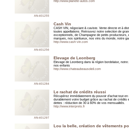
http://www.planete-autos.com
AN-401255
Cash Vin
CASH VIN, négociant & caviste. Vente directe et à dis
toutes appellations. Retrouvez notre selection de gran
exceptionnels, de Champagne de petits producteurs, 
marques, nos spiritueux, nos vins du monde, notre ga
http://www.cash-vin.com
AN-401256
Elevage de Leonberg
Elevage de Leonberg dans la région bordelaise, notre
nos enfants
http://www.chateaubeausoleil.com
AN-401284
Le rachat de crédits réussi
Récupérez immédiatement du pouvoir d'achat tout en r
durablement votre budget grâce au rachat de crédits e
dettes : réduction de 30 à 60% de vos mensualités.
http://www.interprets.fr
AN-401297
Lou la belle, création de vêtements p