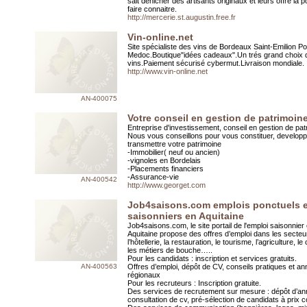
sait dénicher des artisants originaux et leurs offre la p
faire connaitre.
http://mercerie.st.augustin.free.fr
Vin-online.net
Site spécialiste des vins de Bordeaux Saint-Emilion P
Medoc.Boutique"idées cadeaux".Un trés grand choix 
vins.Paiement sécurisé cybermut.Livraison mondiale.
http://www.vin-online.net
AN-400075
Votre conseil en gestion de patrimoin
Entreprise d'investissement, conseil en gestion de pat
Nous vous conseillons pour vous constituer, developp
transmettre votre patrimoine
-Immobilier( neuf ou ancien)
-vignoles en Bordelais
-Placements financiers
-Assurance-vie
AN-400542
http://www.georget.com
Job4saisons.com emplois ponctuels e
saisonniers en Aquitaine
Job4saisons.com, le site portail de l'emploi saisonnier
Aquitaine propose des offres d’emploi dans les secteu
l’hôtellerie, la restauration, le tourisme, l’agriculture, 
les métiers de bouche…..
Pour les candidats : inscription et services gratuits.
AN-400563
Offres d’emploi, dépôt de CV, conseils pratiques et an
régionaux
Pour les recruteurs : Inscription gratuite.
Des services de recrutement sur mesure : dépôt d’a
consultation de cv, pré-sélection de candidats à prix c