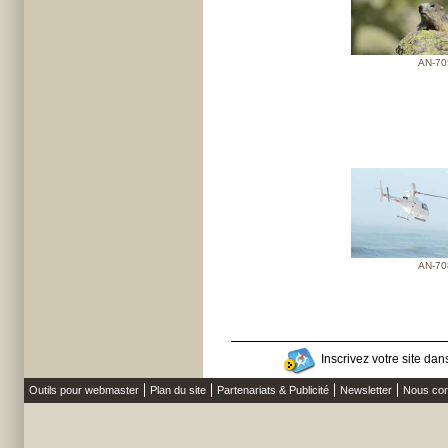
AN-70
AN-70
Inscrivez votre site dans
Outils pour webmaster
Plan du site
Partenariats & Publicité
Newsletter
Nous con