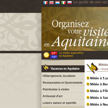
Le guide de vos vac
La météo aujourd'hui
en Aquitaine
Météo
Vacances en Aquitaine
Dor
Hébergement, locations
Météo à 5 j
Restauration et Gastronomie
Météo à Ber
Patrimoine à visiter
Météo à PÃ
Artisanat d'art
Météo à Sai
Loisirs nature et sportifs
Météo à Neu