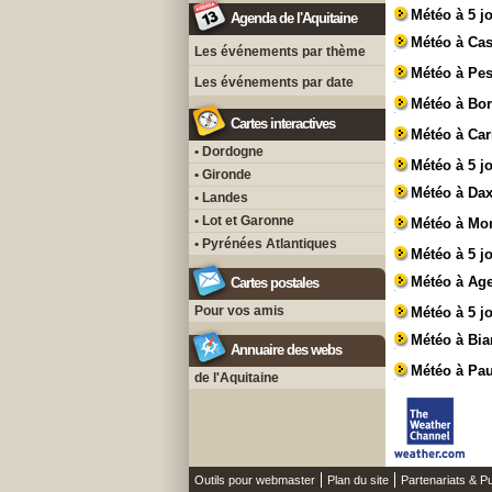
Météo à 5 j
Agenda de l'Aquitaine
Météo à Ca
Les événements par thème
Météo à Pe
Les événements par date
Météo à Bo
Cartes interactives
Météo à Ca
• Dordogne
Météo à 5 j
• Gironde
Météo à Da
• Landes
• Lot et Garonne
Météo à Mo
• Pyrénées Atlantiques
Météo à 5 j
Météo à Ag
Cartes postales
Pour vos amis
Météo à 5 j
Météo à Biar
Annuaire des webs
Météo à Pa
de l'Aquitaine
Outils pour webmaster
Plan du site
Partenariats & Pu