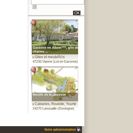
Gardette en Albret****, gîte de
charme ...
Gites et meublÃ©s
47230 Vianne (Lot-et-Garonne)
Moulin de la jarousse
Cabanes, Roulote, Yourte
24270 Lanouaille (Dordogne)
Votre administration