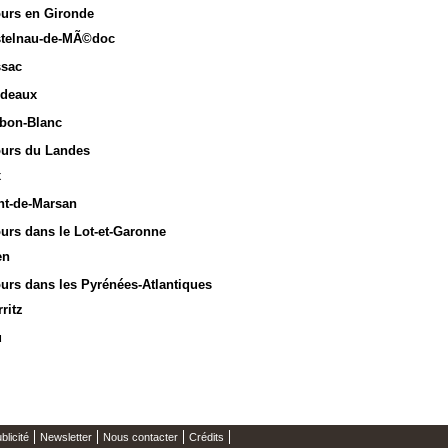
ours en Gironde
stelnau-de-MÃ©doc
ssac
rdeaux
rbon-Blanc
ours du Landes
x
nt-de-Marsan
ours dans le Lot-et-Garonne
en
ours dans les Pyrénées-Atlantiques
ritz
u
blicité
Newsletter
Nous contacter
Crédits