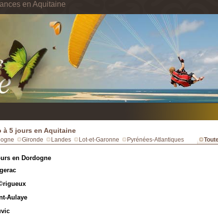
ances en Aquitaine
 à 5 jours en Aquitaine
dogne
Gironde
Landes
Lot-et-Garonne
Pyrénées-Atlantiques
Toute
ours en Dordogne
gerac
©rigueux
nt-Aulaye
vic