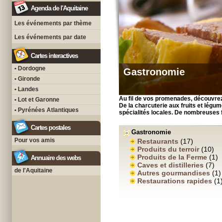
Agenda de l'Aquitaine
Les événements par thème
Les événements par date
Cartes interactives
• Dordogne
Gastronomie
• Gironde
• Landes
Au fil de vos promenades, découvrez 
• Lot et Garonne
De la charcuterie aux fruits et légum
• Pyrénées Atlantiques
spécialités locales. De nombreuses f
Cartes postales
Gastronomie
Pour vos amis
Restaurants
(17)
Produits du terroir
(10)
Produits de la Ferme
(1)
Annuaire des webs
Caves et distilleries
(7)
de l'Aquitaine
Autres gourmandises
(1)
Restaurations rapides
(1