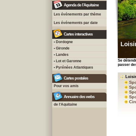
Agenda de l'Aquitaine
Les événements par thème
Les événements par date
Cartes interactives
• Dordogne
Loisi
• Gironde
• Landes
Se détendr
• Lot et Garonne
passer des
• Pyrénées Atlantiques
Loisi
Cartes postales
Spo
Pour vos amis
Spo
Spo
Annuaire des webs
Spo
Cir
de l'Aquitaine