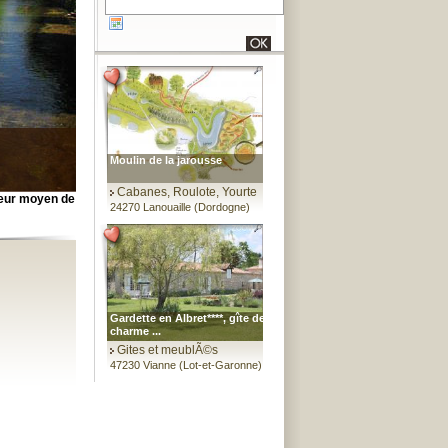
Moulin de la jarousse
Cabanes, Roulote, Yourte
leur moyen de
24270 Lanouaille (Dordogne)
Gardette en Albret****, gîte de
charme ...
Gites et meublÃ©s
47230 Vianne (Lot-et-Garonne)