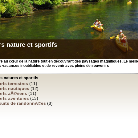
rs nature et sportifs
e au cœur de la nature tout en découvrant des paysages magnifiques. Le meil
 vacances inoubliables et de revenir avec pleins de souvenirs
rs natures et sportifs
rts terrestres
(11)
rts nautiques
(12)
rts aÃ©riens
(11)
rts aventures
(13)
cuits de randonnÃ©es
(8)