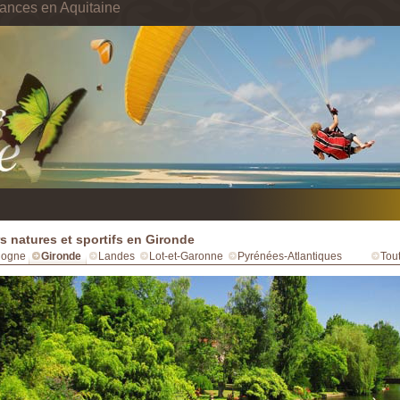
ances en Aquitaine
rs natures et sportifs en Gironde
dogne
Gironde
Landes
Lot-et-Garonne
Pyrénées-Atlantiques
Tout