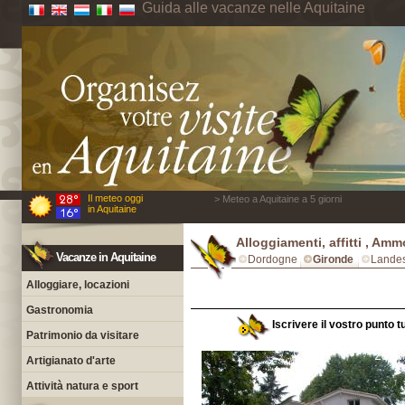
Guida alle vacanze nelle Aquitaine
Il meteo oggi
> Meteo a Aquitaine a 5 giorni
in Aquitaine
Alloggiamenti, affitti , Ammo
Vacanze in Aquitaine
Dordogne
Gironde
Lande
Alloggiare, locazioni
Gastronomia
Iscrivere il vostro punto t
Patrimonio da visitare
Artigianato d'arte
Attività natura e sport