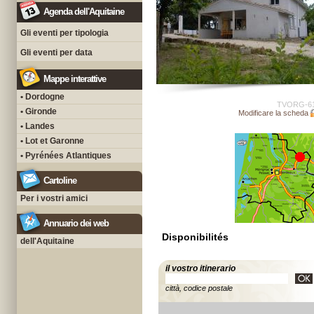
Agenda dell'Aquitaine
Gli eventi per tipologia
Gli eventi per data
Mappe interattive
• Dordogne
TVORG-6
• Gironde
Modificare la scheda
• Landes
• Lot et Garonne
• Pyrénées Atlantiques
Cartoline
Per i vostri amici
Annuario dei web
Disponibilités
dell'Aquitaine
il vostro itinerario
città, codice postale