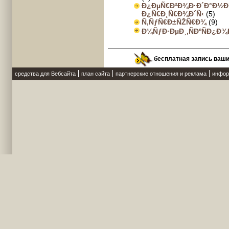
Ð¿ÐµÑ€Ð²Ð¾Ð·Ð´Ð°Ð½Ð
Ð¿Ñ€Ð¸Ñ€Ð¾Ð´Ñ‹
(5)
Ñ‚ÑƒÑ€Ð±ÑŽÑ€Ð¾
(9)
Ð¼ÑƒÐ·ÐµÐ¸,ÑÐºÑÐ¿Ð¾
бесплатная запись ваш
средства для Вебсайта
план сайта
партнерские отношения и реклама
инфор