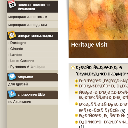
записная книжка по
Аквитания
мероприятия по темам
мероприятия по датам
интерактивные карты
• Dordogne
Heritage visit
• Gironde
• Landes
• Lot et Garonne
• Pyrénées Atlantiques
Ð¿Ð¾ÑÐµÑ‰ÐµÐ½Ð¸Ðµ Ð
´Ð¾ÑÑ‚Ð¾Ð¿Ñ€Ð¸Ð¼ÐµÑ‡Ð°
открытки
Ð·Ð°Ð¼ÐºÐ¸,Ð¼Ð¾Ð½Ñ
для друзей
Ð³Ð¾Ñ€Ð¾Ð´Ð° Ð¸ Ð¿Ð¾
Ñ€ÐµÐ»Ð¸Ð³Ð¸Ð¾Ð·Ð½Ñ
справочник ВЕБ
Ð¿Ð°Ð¼ÑÑ‚Ð½Ð¸ÐºÐ¸ Ð
по Аквитания
Ð¼ÐµÑÑ‚Ð½Ñ‹Ðµ Ð¿Ð°Ð
ÐºÑƒÐ»ÑŒÑ‚ÑƒÑ€Ñ‹
(5)
Ð¿Ð°Ñ€ÐºÐ¸ Ð¸ ÑÐ°Ð´Ñ‹
Ð¿Ð°Ñ€ÐºÐ¸ Ð¾Ñ‚Ð´Ñ‹Ñ
(1)