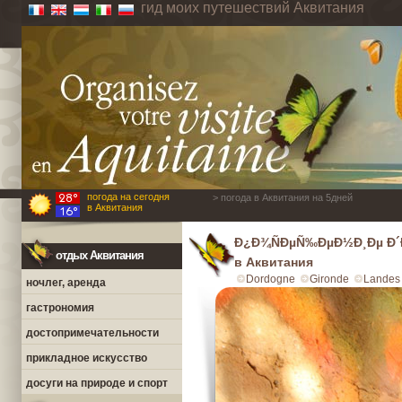
гид моих путешествий Аквитания
погода на сегодня
> погода в Аквитания на 5дней
в Аквитания
Ð¿Ð¾ÑÐµÑ‰ÐµÐ½Ð¸Ðµ Ð´
отдых Аквитания
в Аквитания
Dordogne
Gironde
Landes
ночлег, аренда
гастрономия
достопримечательности
прикладное искусство
досуги на природе и спорт