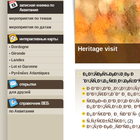
записная книжка по
Аквитания
мероприятия по темам
мероприятия по датам
интерактивные карты
• Dordogne
Heritage visit
• Gironde
• Landes
• Lot et Garonne
• Pyrénées Atlantiques
Ð¿Ð¾ÑÐµÑ‰ÐµÐ½Ð¸Ðµ Ð
´Ð¾ÑÑ‚Ð¾Ð¿Ñ€Ð¸Ð¼ÐµÑ‡Ð°
открытки
Ð·Ð°Ð¼ÐºÐ¸,Ð¼Ð¾Ð½Ñ
для друзей
Ð³Ð¾Ñ€Ð¾Ð´Ð° Ð¸ Ð¿Ð¾
Ñ€ÐµÐ»Ð¸Ð³Ð¸Ð¾Ð·Ð½Ñ
справочник ВЕБ
Ð¿Ð°Ð¼ÑÑ‚Ð½Ð¸ÐºÐ¸ Ð
по Аквитания
Ð¿Ð°Ñ€ÐºÐ¸ Ð¸ ÑÐ°Ð´Ñ‹
Ñ‚ÑƒÑ€Ð±ÑŽÑ€Ð¾
(2)
Ð¼ÑƒÐ·ÐµÐ¸,ÑÐºÑÐ¿Ð¾