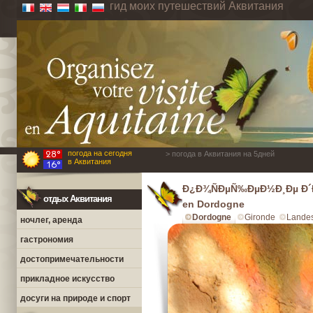
гид моих путешествий Аквитания
погода на сегодня
> погода в Аквитания на 5дней
в Аквитания
Ð¿Ð¾ÑÐµÑ‰ÐµÐ½Ð¸Ðµ Ð´
отдых Аквитания
en Dordogne
Dordogne
Gironde
Lande
ночлег, аренда
гастрономия
достопримечательности
прикладное искусство
досуги на природе и спорт