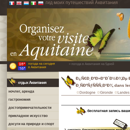
гид моих путешествий Аквитания
погода на сегодня
> погода в Аквитания на 5дней
в Аквитания
Ð¿Ñ€Ð¸ÐºÐ»Ð°Ð´Ð½Ð¾Ðµ Ð¸
отдых Аквитания
Ð¸ÑÐºÑƒÑÑÑ‚Ð²Ð¾ dans le
ночлег, аренда
Dordogne
Gironde
Landes
гастрономия
достопримечательности
бесплатная запись ваш
прикладное искусство
досуги на природе и спорт
смотреть близкорасположенное жилье