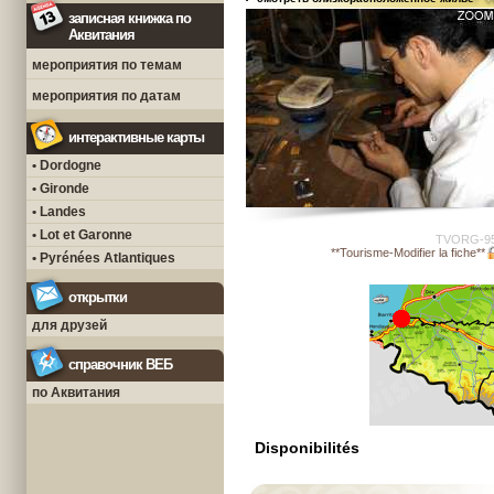
записная книжка по
Аквитания
мероприятия по темам
мероприятия по датам
интерактивные карты
• Dordogne
• Gironde
• Landes
• Lot et Garonne
TVORG-9
**Tourisme-Modifier la fiche**
• Pyrénées Atlantiques
открытки
для друзей
справочник ВЕБ
по Аквитания
Disponibilités