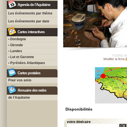
Agenda de l'Aquitaine
Les événements par thème
Les événements par date
Cartes interactives
• Dordogne
• Gironde
• Landes
TVORG-9
• Lot et Garonne
Modifier la fiche
• Pyrénées Atlantiques
Cartes postales
Pour vos amis
Annuaire des webs
de l'Aquitaine
Disponibilités
votre itinéraire