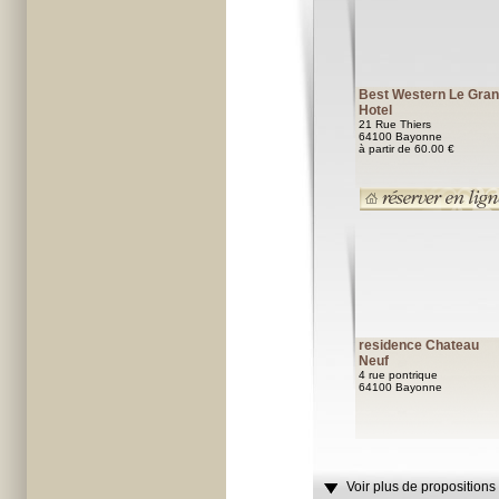
Best Western Le Gra
Hotel
21 Rue Thiers
64100 Bayonne
à partir de 60.00 €
residence Chateau
Neuf
4 rue pontrique
64100 Bayonne
Voir plus de propositions