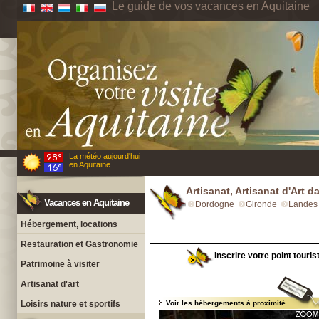
Le guide de vos vacances en Aquitaine
La météo aujourd'hui
en Aquitaine
Artisanat, Artisanat d'Art 
Vacances en Aquitaine
Dordogne
Gironde
Landes
Hébergement, locations
Restauration et Gastronomie
Inscrire votre point touri
Patrimoine à visiter
Artisanat d'art
Loisirs nature et sportifs
Voir les hébergements à proximité