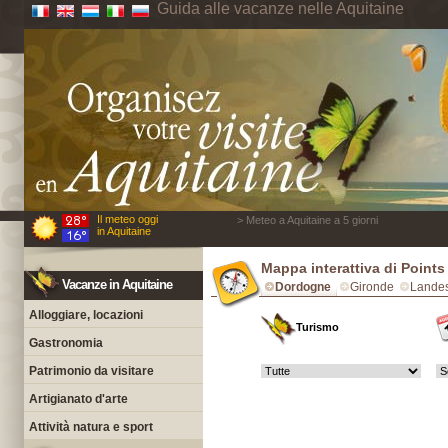
Guida alle vacanze nelle Aquitaine
Il meteo oggi
> Meteo a Aquitaine a 5 giorni
in Aquitaine
Mappa interattiva di Points
Vacanze in Aquitaine
Dordogne
Gironde
Lande
Alloggiare, locazioni
Turismo
Gastronomia
Patrimonio da visitare
Artigianato d'arte
Attività natura e sport