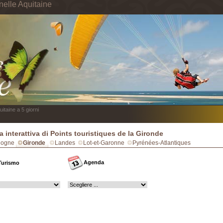
nelle Aquitaine
itaine a 5 giorni
 interattiva di Points touristiques de la Gironde
dogne
Gironde
Landes
Lot-et-Garonne
Pyrénées-Atlantiques
Agenda
Turismo