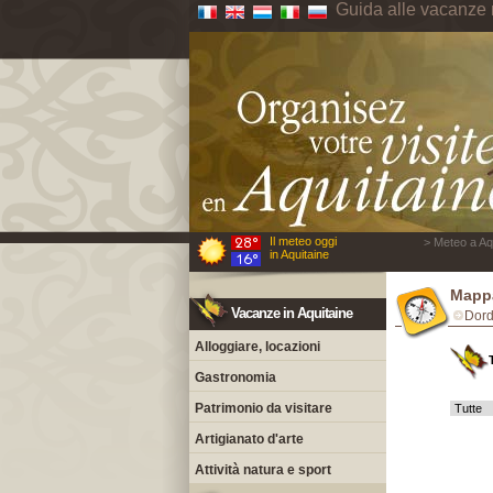
Guida alle vacanze 
Il meteo oggi
> Meteo a Aqu
in Aquitaine
Mappa
Vacanze in Aquitaine
Dor
Alloggiare, locazioni
Gastronomia
Patrimonio da visitare
Artigianato d'arte
Attività natura e sport