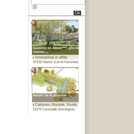
Gardette en Albret****, gîte de
charme ...
Ammobiliati in affitto
47230 Vianne (Lot-et-Garonne)
Moulin de la jarousse
Cabanes, Roulote, Yourte
24270 Lanouaille (Dordogne)