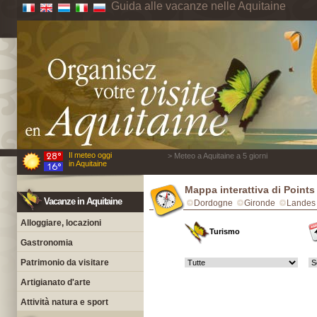
Guida alle vacanze nelle Aquitaine
Il meteo oggi
> Meteo a Aquitaine a 5 giorni
in Aquitaine
Mappa interattiva di Points
Vacanze in Aquitaine
Dordogne
Gironde
Landes
Alloggiare, locazioni
Turismo
Gastronomia
Patrimonio da visitare
Artigianato d'arte
Attività natura e sport