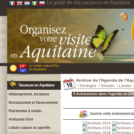
Le guide de vos vacances en Aquitaine
La météo aujourd'hui
en Aquitaine
Archive de l'Agenda de l'Aq
Vacances en Aquitaine
Dordogne
Gironde
Landes
0 événements dans l'agenda en 200
Hébergement, locations
Restauration et Gastronomie
Patrimoine à visiter
Inscrire votre évènement da
Artisanat d'art
Loisirs nature et sportifs