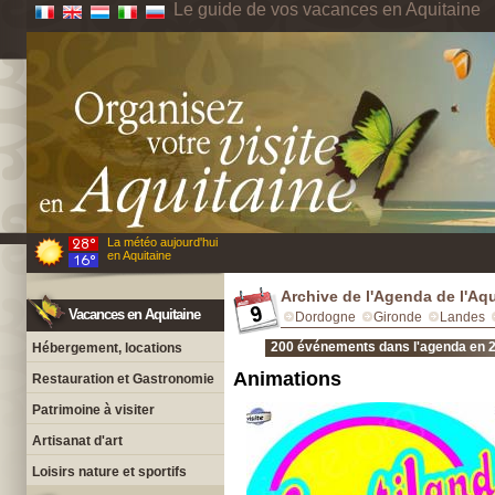
Le guide de vos vacances en Aquitaine
La météo aujourd'hui
en Aquitaine
Archive de l'Agenda de l'Aq
Vacances en Aquitaine
Dordogne
Gironde
Landes
200 événements dans l'agenda en 
Hébergement, locations
Animations
Restauration et Gastronomie
Patrimoine à visiter
Artisanat d'art
Loisirs nature et sportifs