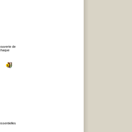
couverte de
 chaque
essentielles