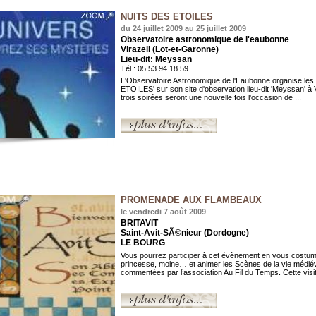
NUITS DES ETOILES
du 24 juillet 2009 au 25 juillet 2009
Observatoire astronomique de l'eaubonne
Virazeil (Lot-et-Garonne)
Lieu-dit: Meyssan
Tél : 05 53 94 18 59
L'Observatoire Astronomique de l'Eaubonne organise le
ETOILES' sur son site d'observation lieu-dit 'Meyssan' à 
trois soirées seront une nouvelle fois l'occasion de ...
PROMENADE AUX FLAMBEAUX
le vendredi 7 août 2009
BRITAVIT
Saint-Avit-SÃ©nieur (Dordogne)
LE BOURG
Vous pourrez participer à cet évènement en vous costu
princesse, moine… et animer les Scènes de la vie médié
commentées par l’association Au Fil du Temps. Cette visit