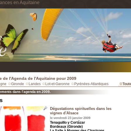
ances en Aquitaine
e de l'Agenda de l'Aquitaine pour 2009
ogne
Gironde
Landes
Lot-et-Garonne
Pyrénées-Atlantiques
Toute
ements dans l'agenda en 2009.
s
Dégustations spirituelles dans les
vignes d'Alsace
le vendredi 23 janvier 2009
Tenaguillo y Cortázar
Bordeaux (Gironde)
La Salle à Manger des Chartrons