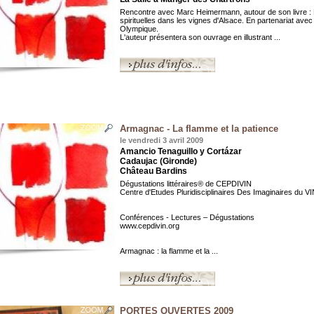
Rencontre avec Marc Heimermann, autour de son livre :
spirituelles dans les vignes d'Alsace. En partenariat avec l
Olympique.
L'auteur présentera son ouvrage en illustrant ...
Armagnac - La flamme et la patience
le vendredi 3 avril 2009
Amancio Tenaguillo y Cortázar
Cadaujac (Gironde)
Château Bardins
Dégustations littéraires® de CEPDIVIN
Centre d'Etudes Pluridisciplinaires Des Imaginaires du V
Conférences - Lectures – Dégustations
www.cepdivin.org
Armagnac : la flamme et la ...
PORTES OUVERTES 2009