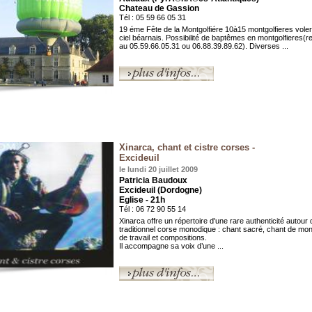
Chateau de Gassion
Tél : 05 59 66 05 31
19 éme Fête de la Montgolfiére 10à15 montgolfieres voler
ciel béarnais. Possibilité de baptêmes en montgolfieres(
au 05.59.66.05.31 ou 06.88.39.89.62). Diverses ...
Xinarca, chant et cistre corses -
Excideuil
le lundi 20 juillet 2009
Patricia Baudoux
Excideuil (Dordogne)
Eglise - 21h
Tél : 06 72 90 55 14
Xinarca offre un répertoire d'une rare authenticité autour
traditionnel corse monodique : chant sacré, chant de mo
de travail et compositions.
Il accompagne sa voix d’une ...