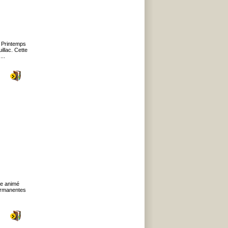
 Printemps
llac. Cette
...
de animé
ermanentes