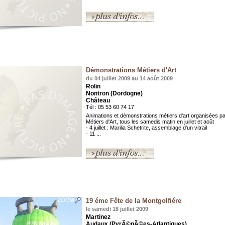
Démonstrations Métiers d'Art
du 04 juillet 2009 au 14 août 2009
Rolin
Nontron (Dordogne)
Château
Tél : 05 53 60 74 17
Animations et démonstrations métiers d'art organisées pa
Métiers d'Art, tous les samedis matin en juillet et août
- 4 juillet : Marilia Schetrite, assemblage d'un vitrail
- 11 ...
19 éme Fête de la Montgolfiére
le samedi 18 juillet 2009
Martinez
Audaux (PyrÃ©nÃ©es-Atlantiques)