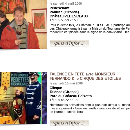
le samedi 4 avril 2009
Pedesclaux
Pauillac (Gironde)
Château PEDESCLAUX
Tél : 05 56 59 22 59
Pour la 3ème fois, le Château PEDESCLAUX participe au
des Châteaux organisé par la Maison du Tourisme de Paui
rencontre est placée sous le signe de la convivialité. Des 
TALENCE EN FETE avec MONSIEUR
FERNANDO & le CIRQUE DES ETOILES
le samedi 16 mai 2009
Clicque
Talence (Gironde)
Parc du Château Peïxotto
Tél : 06 88 22 82 16
Nombreuses animations dont le plus petit cirque au mon
mécaniquement - A voir en famille - séances de 20 mn p
en journée - entrée libre