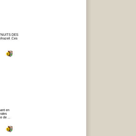
s 'NUITS DES
Virazeil .Ces
mant en
vales
e de ...