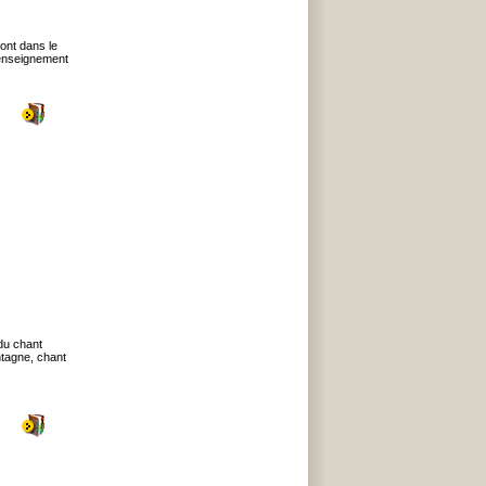
ont dans le
renseignement
 du chant
ntagne, chant