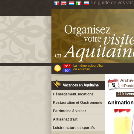
Le guide de vos vac
La météo aujourd'hui
en Aquitaine
Archiv
Vacances en Aquitaine
Dord
219 évén
Hébergement, locations
Animation
Restauration et Gastronomie
Patrimoine à visiter
Artisanat d'art
Loisirs nature et sportifs