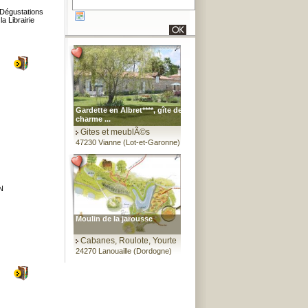
 Dégustations
a Librairie
Gardette en Albret****, gîte de
charme ...
Gites et meublÃ©s
47230 Vianne (Lot-et-Garonne)
IN
Moulin de la jarousse
Cabanes, Roulote, Yourte
24270 Lanouaille (Dordogne)