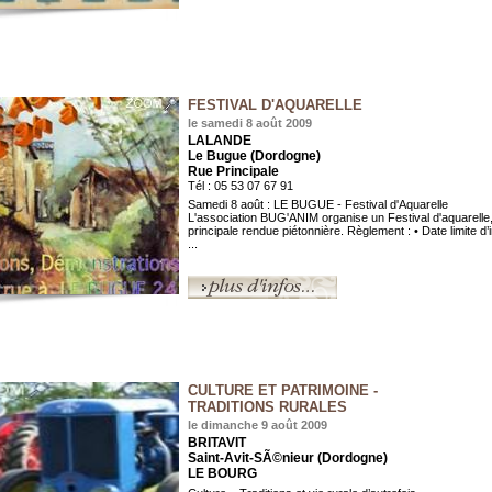
FESTIVAL D'AQUARELLE
le samedi 8 août 2009
LALANDE
Le Bugue (Dordogne)
Rue Principale
Tél : 05 53 07 67 91
Samedi 8 août : LE BUGUE - Festival d'Aquarelle
L'association BUG'ANIM organise un Festival d'aquarelle,
principale rendue piétonnière. Règlement : • Date limite d’i
...
CULTURE ET PATRIMOINE -
TRADITIONS RURALES
le dimanche 9 août 2009
BRITAVIT
Saint-Avit-SÃ©nieur (Dordogne)
LE BOURG