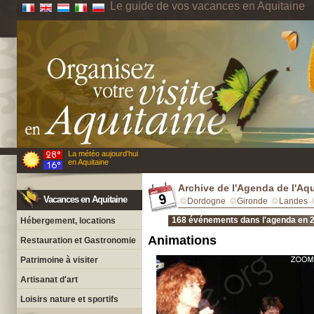
Le guide de vos vacances en Aquitaine
La météo aujourd'hui
en Aquitaine
Archive de l'Agenda de l'Aq
Vacances en Aquitaine
Dordogne
Gironde
Landes
168 événements dans l'agenda en 
Hébergement, locations
Animations
Restauration et Gastronomie
Patrimoine à visiter
Artisanat d'art
Loisirs nature et sportifs